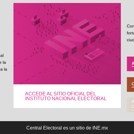
Con
for
ciu
al
 la
a la
ACCEDE AL SITIO OFICIAL DEL
INSTITUTO NACIONAL ELECTORAL
Central Electoral es un sitio de INE.mx