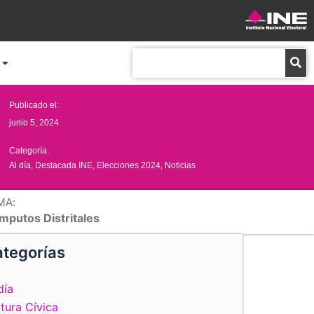
Buscar
Publicado el:
junio 5, 2024
Categoría:
Al día
,
Destacada INE
,
Elecciones 2024
,
Noticias
MA:
mputos Distritales
tegorías
día
tura Cívica