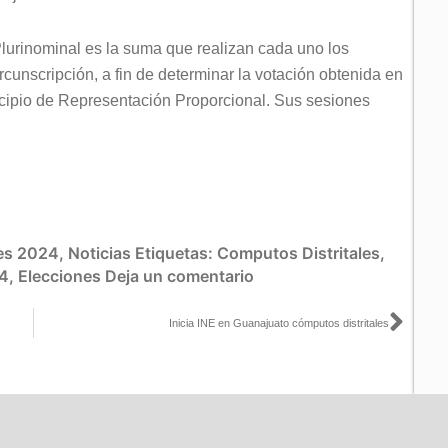
Plurinominal es la suma que realizan cada uno los
unscripción, a fin de determinar la votación obtenida en
incipio de Representación Proporcional. Sus sesiones
.
es 2024
,
Noticias
Etiquetas:
Computos Distritales
,
4
,
Elecciones
Deja un comentario
Sigu
Inicia INE en Guanajuato cómputos distritales