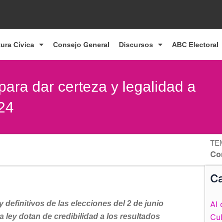
tura Cívica
Consejo General
Discursos
ABC Electoral
para dar certeza y legalidad a
24
TE
Co
Ca
 definitivos de las elecciones del 2 de junio
Al 
 ley dotan de credibilidad a los resultados
Cul