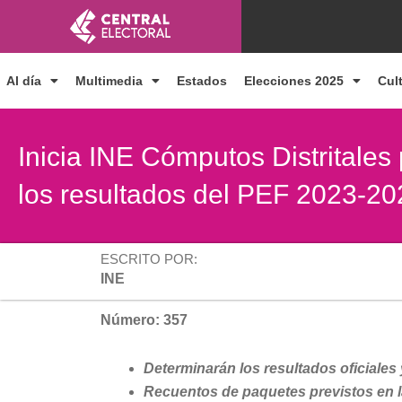
Ir
al
contenido
Al día
Multimedia
Estados
Elecciones 2025
Cul
Inicia INE Cómputos Distritales 
los resultados del PEF 2023-20
ESCRITO POR:
INE
Número: 357
Determinarán los resultados oficiales y
Recuentos de paquetes previstos en la