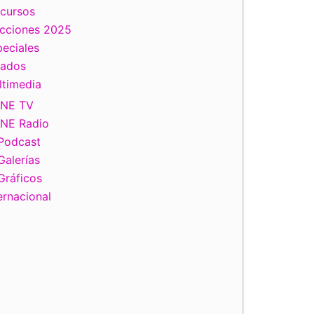
scursos
ecciones 2025
eciales
tados
ltimedia
INE TV
INE Radio
Podcast
Galerías
Gráficos
ernacional