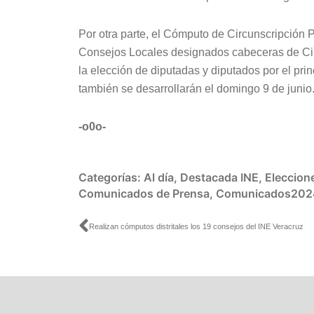
Por otra parte, el Cómputo de Circunscripción 
Consejos Locales designados cabeceras de Circ
la elección de diputadas y diputados por el pr
también se desarrollarán el domingo 9 de junio
-o0o-
Categorías:
Al día
,
Destacada INE
,
Eleccion
Comunicados de Prensa
,
Comunicados202
Ant
Realizan cómputos distritales los 19 consejos del INE Veracruz