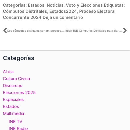
Categorías:
Estados
,
Noticias
,
Voto y Elecciones
Etiquetas:
Cómputos Distritales
,
Estados2024
,
Proceso Electoral
Concurrente 2024
Deja un comentario
Ant
S
Los cómputos distritales son un proceso habitual que se establece en la legislación: Dania Ravel con Claudio Ocho
Inicia INE Cómputos Distritales para dar certeza y legalidad a los resultados del PEF 2023-2024
Categorías
Al día
Cultura Cívica
Discursos
Elecciones 2025
Especiales
Estados
Multimedia
INE TV
INE Radio