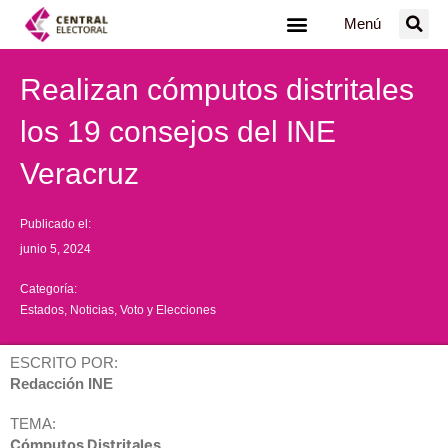
Ir
Menú
al
contenido
Realizan cómputos distritales
los 19 consejos del INE
Veracruz
Publicado el:
junio 5, 2024
Categoría:
Estados
,
Noticias
,
Voto y Elecciones
ESCRITO POR:
Redacción INE
TEMA:
Cómputos Distritales