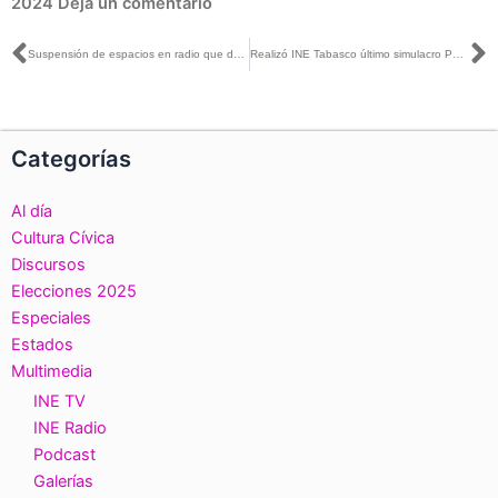
2024
Deja un comentario
Ant
S
Suspensión de espacios en radio que determinó el INE, viene desde la Constitución: Arturo Castillo con Azucena Uresti
Realizó INE Tabasco último simulacro PREP y del Conteo Rápido
Categorías
Al día
Cultura Cívica
Discursos
Elecciones 2025
Especiales
Estados
Multimedia
INE TV
INE Radio
Podcast
Galerías