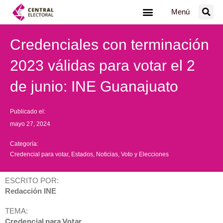
Ir
Menú
al
contenido
Credenciales con terminación
2023 válidas para votar el 2
de junio: INE Guanajuato
Publicado el:
mayo 27, 2024
Categoría:
Credencial para votar
,
Estados
,
Noticias
,
Voto y Elecciones
ESCRITO POR:
Redacción INE
TEMA:
Credencial para Votar