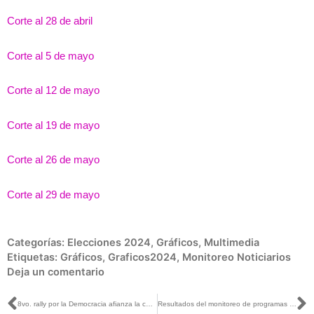
Corte al 28 de abril
Corte al 5 de mayo
Corte al 12 de mayo
Corte al 19 de mayo
Corte al 26 de mayo
Corte al 29 de mayo
Categorías:
Elecciones 2024
,
Gráficos
,
Multimedia
Etiquetas:
Gráficos
,
Graficos2024
,
Monitoreo Noticiarios
Deja un comentario
Ant
S
8vo. rally por la Democracia afianza la confianza de las y los jóvenes que votarán por primera vez el próximo 02 de junio de 2024: INE Sonora
Resultados del monitoreo de programas que difunden noticias en la campaña por el Congreso de la Unión del 1 de marzo al 21 de abril de 2024