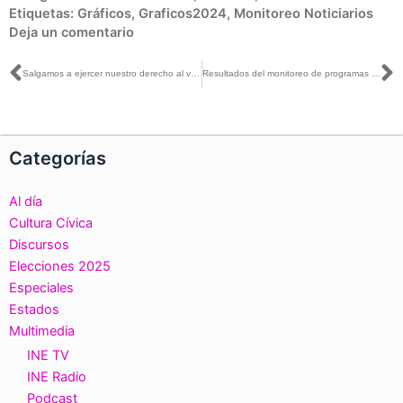
Etiquetas:
Gráficos
,
Graficos2024
,
Monitoreo Noticiarios
Deja un comentario
Ant
S
Salgamos a ejercer nuestro derecho al voto en paz y en orden social: Claudia Zavala con Juan Carlos Barajas
Resultados del monitoreo de programas que difunden noticias en la campaña por el Congreso de la Unión del 1 de marzo al 19 de mayo de 2024
Categorías
Al día
Cultura Cívica
Discursos
Elecciones 2025
Especiales
Estados
Multimedia
INE TV
INE Radio
Podcast