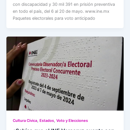
con discapacidad y 30 mil 391 en prisión preventiva
en todo el país, del 6 al 20 de mayo. www.ine.mx
Paquetes electorales para voto anticipado
,
,
Cultura Cívica
Estados
Voto y Elecciones