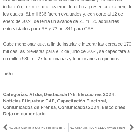
inducción, mismos que tuvieron derecho a presentar examen, de
los cuales, 91 mil 636 fueron evaluados y, con corte al 12 de
enero de 2024, se tenía un avance de 21 mil 25 aspirantes
entrevistados para SE y 73 mil 341 para CAE.
Cabe mencionar que, a fin de instalar e integrar las cerca de 170
mil casillas previstas para el 2 de junio de 2024, se capacitará a
un millón 530 mil 27 funcionarias y funcionarios requeridos.
-o0o-
Categorías:
Al día
,
Destacada INE
,
Elecciones 2024
,
Noticias
Etiquetas:
CAE
,
Capacitación Electoral
,
Comunicados de Prensa
,
Comunicados2024
,
Elecciones
Deja un comentario
Ant
S
INE Baja California Sur y Secretaría de Gobierno realizan reunión de trabajo sobre temas electorales y de seguridad
INE Coahuila, IEC y SEDU firman convenio de colaboración