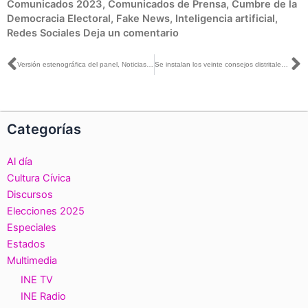
Comunicados 2023
,
Comunicados de Prensa
,
Cumbre de la
Democracia Electoral
,
Fake News
,
Inteligencia artificial
,
Redes Sociales
Deja un comentario
Ant
S
Versión estenográfica del panel, Noticias falsas en las elecciones, en el marco de la II Cumbre de la Democracia Electoral
Se instalan los veinte consejos distritales del INE en Jalisco
Categorías
Al día
Cultura Cívica
Discursos
Elecciones 2025
Especiales
Estados
Multimedia
INE TV
INE Radio