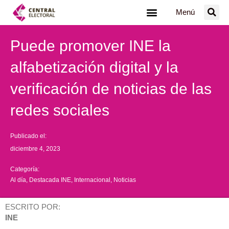
Ir
Menú
al
contenido
Puede promover INE la
alfabetización digital y la
verificación de noticias de las
redes sociales
Publicado el:
diciembre 4, 2023
Categoría:
Al día
,
Destacada INE
,
Internacional
,
Noticias
ESCRITO POR:
INE