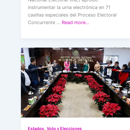
instrumentar la urna electrónica en 71
casillas especiales del Proceso Electoral
Concurrente …
Read more…
,
Estados
Voto y Elecciones