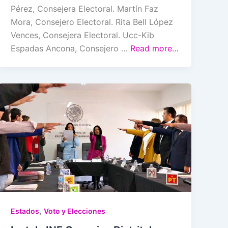
Pérez, Consejera Electoral. Martín Faz
Mora, Consejero Electoral. Rita Bell López
Vences, Consejera Electoral. Ucc-Kib
Espadas Ancona, Consejero …
Read more…
,
Estados
Voto y Elecciones