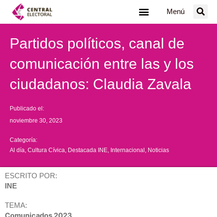
Ir
Menú
al
contenido
Partidos políticos, canal de
comunicación entre las y los
ciudadanos: Claudia Zavala
Publicado el:
noviembre 30, 2023
Categoría:
Al día
,
Cultura Cívica
,
Destacada INE
,
Internacional
,
Noticias
ESCRITO POR:
INE
TEMA:
Comunicados 2023