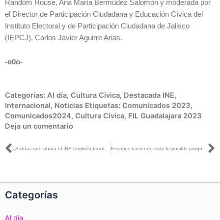
Random House, Ana María Bermúdez Salomón y moderada por
el Director de Participación Ciudadana y Educación Cívica del
Instituto Electoral y de Participación Ciudadana de Jalisco
(IEPCJ), Carlos Javier Aguirre Arias.
-o0o-
Categorías:
Al día
,
Cultura Cívica
,
Destacada INE
,
Internacional
,
Noticias
Etiquetas:
Comunicados 2023
,
Comunicados2024
,
Cultura Cívica
,
FIL Guadalajara 2023
Deja un comentario
Ant
S
¿Sabías que ahora el INE también tramita la Credencial para Votar los sábados, en todos sus Módulos de Atención Ciudadana?
Estamos haciendo todo lo posible porque sea cada vez más fácil ejercer el derecho al voto desde el extranjero: Arturo Castillo con Ranulfo Vázquez
Categorías
Al día