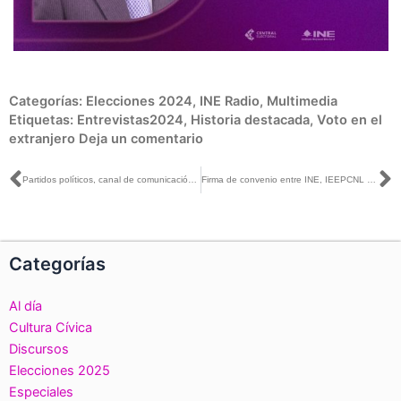
Categorías:
Elecciones 2024
,
INE Radio
,
Multimedia
Etiquetas:
Entrevistas2024
,
Historia destacada
,
Voto en el
extranjero
Deja un comentario
Ant
S
Partidos políticos, canal de comunicación entre las y los ciudadanos: Claudia Zavala
Firma de convenio entre INE, IEEPCNL y Gobierno de NL sienta bases y mecanismos operativos para el proceso electoral 2023-2024
Categorías
Al día
Cultura Cívica
Discursos
Elecciones 2025
Especiales