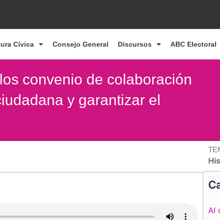
tura Cívica
Consejo General
Discursos
ABC Electoral
los convenio de colaboración
ciudadana y garantizar el
TE
Hi
Ca
Al 