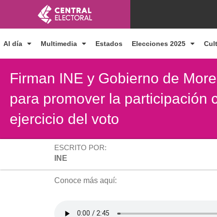
Ir
al
contenido
Al día
Multimedia
Estados
Elecciones 2025
Cul
Firman INE y Gobierno de More
para promover la participación 
ejercicio del voto
ESCRITO POR:
INE
Conoce más aquí: