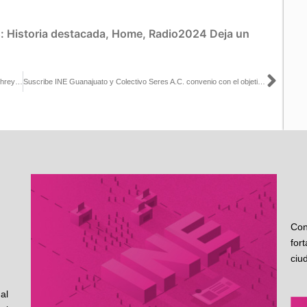
s:
Historia destacada
,
Home
,
Radio2024
Deja un
Sigu
La Silla Rota publica artículo de la Consejera Electoral Carla Humphrey titulado: Reglas básicas para los debates presidenciales
Suscribe INE Guanajuato y Colectivo Seres A.C. convenio con el objetivo de sensibilizar en materia de atención a poblaciones trans y no binarias
Con
for
ciu
al