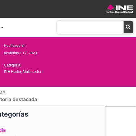
Buscar
Publicado el:
noviembre 17, 2023
Categoría:
INE Radio
,
Multimedia
MA:
storia destacada
tegorías
día