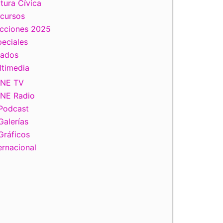
tura Cívica
scursos
ecciones 2025
eciales
tados
ltimedia
INE TV
INE Radio
Podcast
Galerías
Gráficos
ernacional