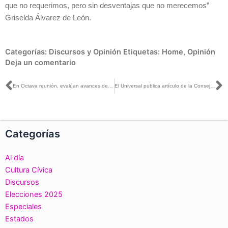
que no requerimos, pero sin desventajas que no merecemos”
Griselda Álvarez de León.
Categorías:
Discursos y Opinión
Etiquetas:
Home
,
Opinión
Deja un comentario
Ant
S
En Octava reunión, evalúan avances de las actividades del Proceso Electoral Concurrente 2023-2024 en Oaxaca
El Universal publica artículo de la Consejera Electoral Carla Humphrey, titulado: 70 años del voto de las mujeres en México
Categorías
Al día
Cultura Cívica
Discursos
Elecciones 2025
Especiales
Estados