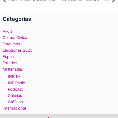
Ant
S
El Heraldo de México publica artículo de la Consejera Electoral Dania Ravel, titulado: ¿Qué acciones afirmativas implementará el INE para 2024?
Toma protesta Raúl Becerra Bravo, como Vocal Secretario INE en el estado de Hidalgo
Categorías
Al día
Cultura Cívica
Discursos
Elecciones 2025
Especiales
Estados
Multimedia
INE TV
INE Radio
Podcast
Galerías
Gráficos
Internacional