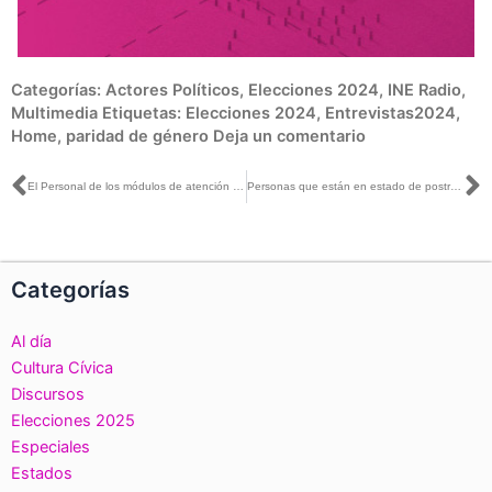
Categorías:
Actores Políticos
,
Elecciones 2024
,
INE Radio
,
Multimedia
Etiquetas:
Elecciones 2024
,
Entrevistas2024
,
Home
,
paridad de género
Deja un comentario
Ant
S
El Personal de los módulos de atención ciudadana en Sonora son los principales actores en la certificación de Calidad
Personas que están en estado de postración podrán votar desde su domicilio en 2024: Dania Ravel con Sergio Sarmiento y Lupita Juárez
Categorías
Al día
Cultura Cívica
Discursos
Elecciones 2025
Especiales
Estados