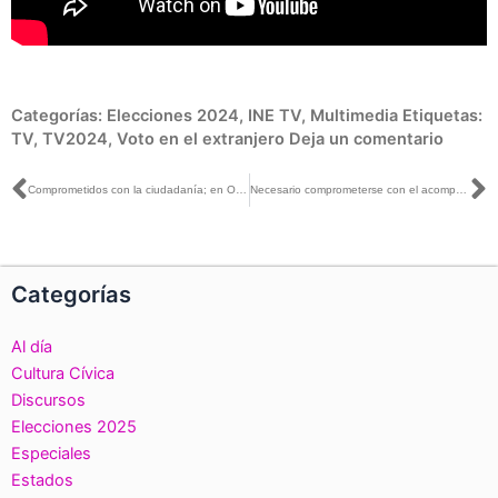
Categorías:
Elecciones 2024
,
INE TV
,
Multimedia
Etiquetas:
TV
,
TV2024
,
Voto en el extranjero
Deja un comentario
Ant
S
Comprometidos con la ciudadanía; en Oaxaca da inicio al Proceso Electoral 2023-2024
Necesario comprometerse con el acompañamiento de las campañas políticas de mujeres en México: Guadalupe Taddei
Categorías
Al día
Cultura Cívica
Discursos
Elecciones 2025
Especiales
Estados