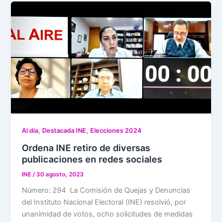
,
,
Al día
Destacada INE
Elecciones 2024
Ordena INE retiro de diversas
publicaciones en redes sociales
INE
/
30 agosto, 2023
Número: 294 La Comisión de Quejas y Denuncias
del Instituto Nacional Electoral (INE) resolvió, por
unanimidad de votos, ocho solicitudes de medidas