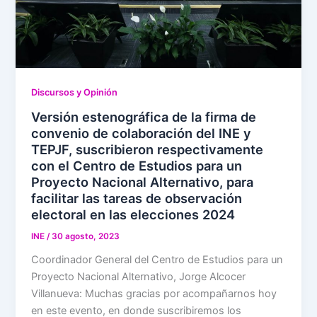
Discursos y Opinión
Versión estenográfica de la firma de
convenio de colaboración del INE y
TEPJF, suscribieron respectivamente
con el Centro de Estudios para un
Proyecto Nacional Alternativo, para
facilitar las tareas de observación
electoral en las elecciones 2024
INE
/
30 agosto, 2023
Coordinador General del Centro de Estudios para un
Proyecto Nacional Alternativo, Jorge Alcocer
Villanueva: Muchas gracias por acompañarnos hoy
en este evento, en donde suscribiremos los