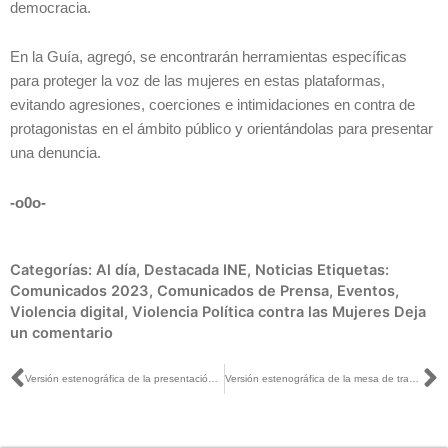
democracia.
En la Guía, agregó, se encontrarán herramientas específicas
para proteger la voz de las mujeres en estas plataformas,
evitando agresiones, coerciones e intimidaciones en contra de
protagonistas en el ámbito público y orientándolas para presentar
una denuncia.
-o0o-
Categorías:
Al día
,
Destacada INE
,
Noticias
Etiquetas:
Comunicados 2023
,
Comunicados de Prensa
,
Eventos
,
Violencia digital
,
Violencia Política contra las Mujeres
Deja
un comentario
Ant
S
Versión estenográfica de la presentación de la guía: Enfrentando la violencia política contra las mujeres en FB, Whats app e Instagram, del foro Impacto de la violencia digital y mediática en la mujeres políticas
Versión estenográfica de la mesa de trabajo: Testimonios sobre violencia digital y mediática, en el marco del evento, Impacto de la violencia digital y mediática en las mujeres políticas