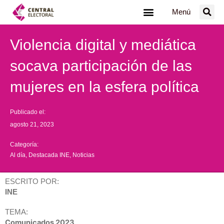
Ir
Menú
al
contenido
Violencia digital y mediática
socava participación de las
mujeres en la esfera política
Publicado el:
agosto 21, 2023
Categoría:
Al día
,
Destacada INE
,
Noticias
ESCRITO POR:
INE
TEMA:
Comunicados 2023