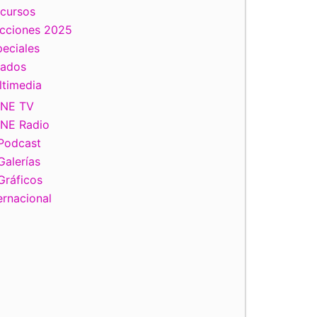
scursos
ecciones 2025
eciales
tados
ltimedia
INE TV
INE Radio
Podcast
Galerías
Gráficos
ernacional