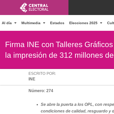
Ir
al
contenido
Al día
Multimedia
Estados
Elecciones 2025
Cul
Firma INE con Talleres Gráfico
la impresión de 312 millones d
ESCRITO POR:
INE
Número: 274
Se abre la puerta a los OPL, con resp
condiciones de calidad, resguardo y d