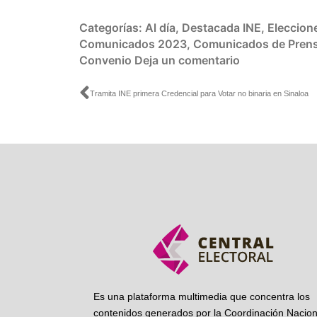
Categorías:
Al día
,
Destacada INE
,
Eleccion
Comunicados 2023
,
Comunicados de Pren
Convenio
Deja un comentario
Ant
Tramita INE primera Credencial para Votar no binaria en Sinaloa
Es una plataforma multimedia que concentra los
contenidos generados por la Coordinación Nacion