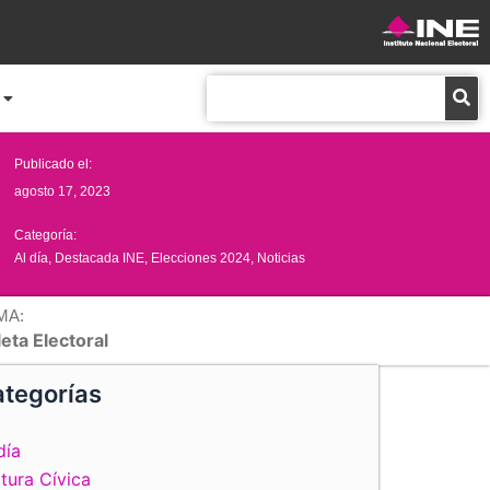
Buscar
Publicado el:
agosto 17, 2023
Categoría:
Al día
,
Destacada INE
,
Elecciones 2024
,
Noticias
MA:
eta Electoral
tegorías
día
tura Cívica