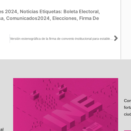
es 2024
,
Noticias
Etiquetas:
Boleta Electoral
,
sa
,
Comunicados2024
,
Elecciones
,
Firma De
Sigu
Versión estenográfica de la firma de convenio institucional para establecer las bases de coordinación y colaboración entre el INE y Talleres Gráficos de México
Con
for
ciu
al