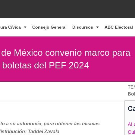
tura Cívica
Consejo General
Discursos
ABC Electoral
s de México convenio marco para
e boletas del PEF 2024
TE
Bol
Ca
eto a su autonomía, para obtener las mismas
Al 
istribución: Taddei Zavala
Cul