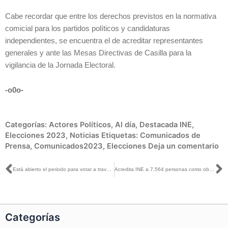
Cabe recordar que entre los derechos previstos en la normativa
comicial para los partidos políticos y candidaturas
independientes, se encuentra el de acreditar representantes
generales y ante las Mesas Directivas de Casilla para la
vigilancia de la Jornada Electoral.
-o0o-
Categorías:
Actores Políticos
,
Al día
,
Destacada INE
,
Elecciones 2023
,
Noticias
Etiquetas:
Comunicados de
Prensa
,
Comunicados2023
,
Elecciones
Deja un comentario
Ant
S
Está abierto el periodo para votar a través de internet desde el extranjero en las elecciones de Coahuila y Estado de México
Acredita INE a 7,564 personas como observadoras electorales para los comicios de los estados de Coahuila y México
Categorías