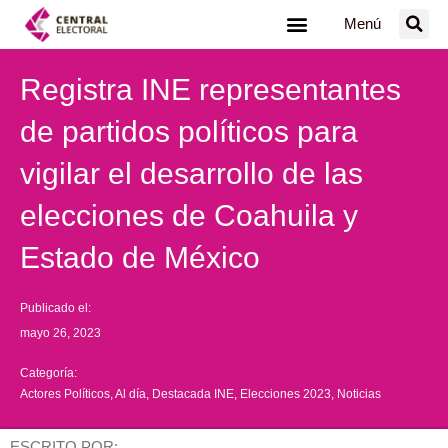
Ir
Menú
al
contenido
Registra INE representantes
de partidos políticos para
vigilar el desarrollo de las
elecciones de Coahuila y
Estado de México
Publicado el:
mayo 26, 2023
Categoría:
Actores Políticos
,
Al día
,
Destacada INE
,
Elecciones 2023
,
Noticias
ESCRITO POR: