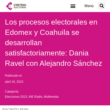
Ir
Menú
al
contenido
Los procesos electorales en
Edomex y Coahuila se
desarrollan
satisfactoriamente: Dania
Ravel con Alejandro Sánchez
Publicado el:
abril 16, 2023
Categoría:
Elecciones 2023
,
INE Radio
,
Multimedia
ESCRITO POR: