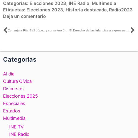
Categorías:
Elecciones 2023
,
INE Radio
,
Multimedia
Etiquetas:
Elecciones 2023
,
Historia destacada
,
Radio2023
Deja un comentario
Ant
S
Consejera Rita Bell López y consejero Jorge Montaño, reiteran apoyo al INE Oaxaca
El Derecho de las infancias a expresarse, objetivo del parlamento de las niñas y los niños de México: INE Nuevo León
Categorías
Al día
Cultura Cívica
Discursos
Elecciones 2025
Especiales
Estados
Multimedia
INE TV
INE Radio