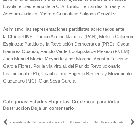
Loyola; el Secretario de la CLV, Emilio Hernández Torres y la
Asesora Jurídica, Yasmín Guadalupe Salgado González.
Asimismo, las representaciones partidistas acreditados ante
la
CLV
del
INE:
Partido Acción Nacional (PAN), Melitón Calderón
Espinoza; Partido de la Revolución Democrática (PRD), Oscar
Ramírez Obando; Partido Verde Ecologista de México (PVEM),
Juan Manuel Maciel Moyorido y por Morena, Agustín Feliciano
García Flores. Por la vía virtual, del Partido Revolucionario
Institucional (PRI), Cuauhtémoc Eugenio Rentería y Movimiento
Ciudadano (MC), Olga Sosa García.
Categorías:
Estados
Etiquetas:
Credencial para Votar
,
Destrucción
Deja un comentario
Ant
S
La videoteca del INE te muestra la evolución democrática de México
Al cierre del año, INE Tlaxcala demolió más de mil formatos de credencial y CPV