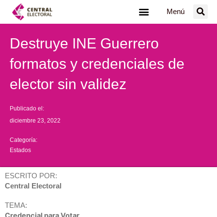
Ir
Menú
al
contenido
Destruye INE Guerrero
formatos y credenciales de
elector sin validez
Publicado el:
diciembre 23, 2022
Categoría:
Estados
ESCRITO POR:
Central Electoral
TEMA:
Credencial para Votar