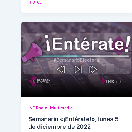
more…
,
INE Radio
Multimedia
Semanario «¡Entérate!», lunes 5
de diciembre de 2022