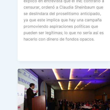
explicó en entrevista que el INE contrario a
censurar, ordenó a Claudia Sheinbaum que
se deslindara del proselitismo anticipado,
ya que este implica que hay una campaña
promoviendo aspiraciones políticas que
pueden ser legítimas; lo que no sería así es
hacerlo con dinero de fondos opacos.