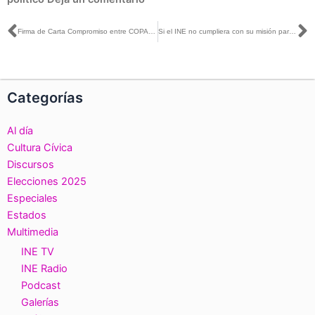
Ant
S
Firma de Carta Compromiso entre COPARMEX Estado de México y el IEEM.
Si el INE no cumpliera con su misión para no recibir críticas estaría traicionando el sentido que tiene la construcción de árbitro electoral autónomo: Ciro Murayama con Azucena Uresti
Categorías
Al día
Cultura Cívica
Discursos
Elecciones 2025
Especiales
Estados
Multimedia
INE TV
INE Radio
Podcast
Galerías