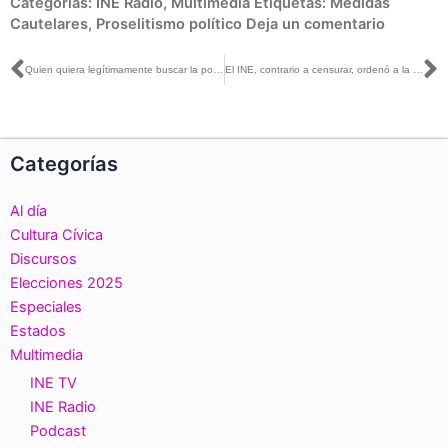
Categorías:
INE Radio
,
Multimedia
Etiquetas:
Medidas
Cautelares
,
Proselitismo político
Deja un comentario
Ant
S
Quien quiera legítimamente buscar la postulación de su partido lo podrá hacer cuando inicien las precampañas: Ciro Murayama con Enrique Hernández Alcázar
El INE, contrario a censurar, ordenó a la jefa de Gobierno deslindarse del proselitismo anticipado: Ciro Murayama con Claudio Ochoa Huerta
Categorías
Al día
Cultura Cívica
Discursos
Elecciones 2025
Especiales
Estados
Multimedia
INE TV
INE Radio
Podcast