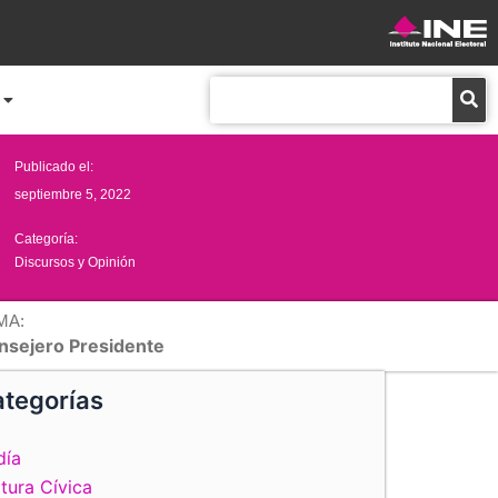
Buscar
Publicado el:
septiembre 5, 2022
Categoría:
Discursos y Opinión
MA:
nsejero Presidente
tegorías
día
tura Cívica