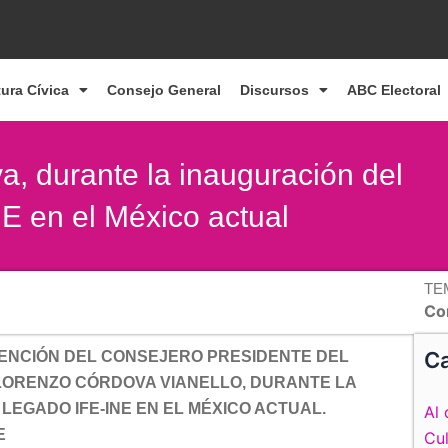
tura Cívica
Consejo General
Discursos
ABC Electoral
a, durante la inauguración del
E en el México actual
TE
Co
Ca
VENCIÓN DEL CONSEJERO PRESIDENTE DEL
, LORENZO CÓRDOVA VIANELLO, DURANTE LA
LEGADO IFE-INE EN EL MÉXICO ACTUAL.
Al 
E
Cul