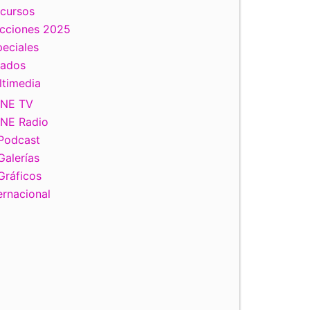
scursos
ecciones 2025
eciales
tados
ltimedia
INE TV
INE Radio
Podcast
Galerías
Gráficos
ernacional