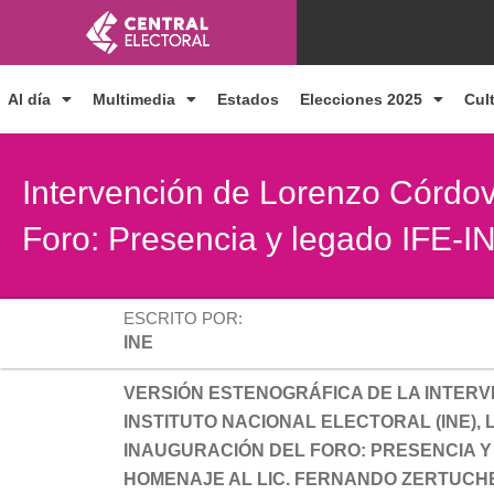
Ir
al
contenido
Al día
Multimedia
Estados
Elecciones 2025
Cul
Intervención de Lorenzo Córdov
Foro: Presencia y legado IFE-IN
ESCRITO POR:
INE
VERSIÓN ESTENOGRÁFICA DE LA INTER
INSTITUTO NACIONAL ELECTORAL (INE)
INAUGURACIÓN DEL FORO: PRESENCIA Y 
HOMENAJE AL LIC. FERNANDO ZERTUCH