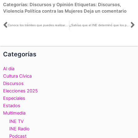
Categorías:
Discursos y Opinión
Etiquetas:
Discursos
,
Violencia Política contra las Mujeres
Deja un comentario
Ant
S
Conoce los trámites que puedes realizar en los Módulos de Atención Ciudadana del INE
¿Sabías que el INE determinó que los partidos políticos deberán postular al menos a una mujer en las elecciones de gubernatura de 2023?
Categorías
Al día
Cultura Cívica
Discursos
Elecciones 2025
Especiales
Estados
Multimedia
INE TV
INE Radio
Podcast