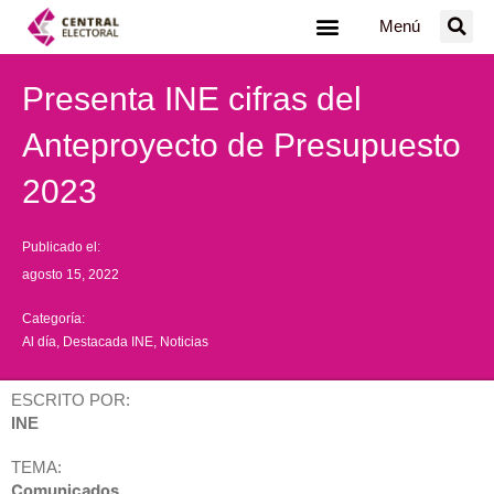
Ir
Menú
al
contenido
Presenta INE cifras del
Anteproyecto de Presupuesto
2023
Publicado el:
agosto 15, 2022
Categoría:
Al día
,
Destacada INE
,
Noticias
ESCRITO POR:
INE
TEMA:
Comunicados