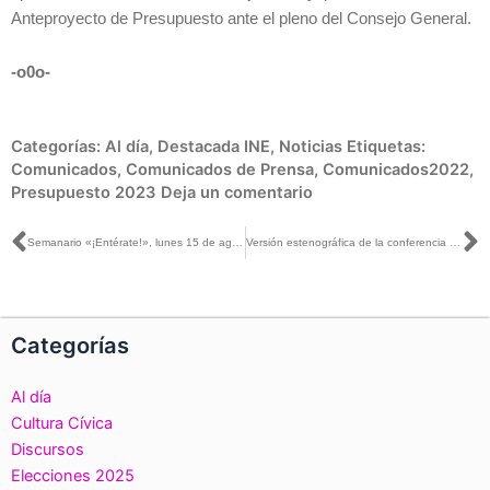
Anteproyecto de Presupuesto ante el pleno del Consejo General.
-o0o-
Categorías:
Al día
,
Destacada INE
,
Noticias
Etiquetas:
Comunicados
,
Comunicados de Prensa
,
Comunicados2022
,
Presupuesto 2023
Deja un comentario
Ant
S
Semanario «¡Entérate!», lunes 15 de agosto de 2022
Versión estenográfica de la conferencia de prensa con motivo de la presentación de las cifras del Anteproyecto de Presupuesto 2023 del INE
Categorías
Al día
Cultura Cívica
Discursos
Elecciones 2025