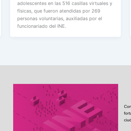
adolescentes en las 516 casillas virtuales y
físicas, que fueron atendidas por 269
personas voluntarias, auxiliadas por el
funcionariado del INE.
Con
for
ciu