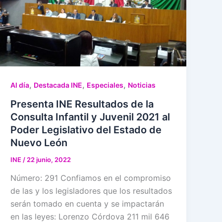
,
,
,
Al día
Destacada INE
Especiales
Noticias
Presenta INE Resultados de la
Consulta Infantil y Juvenil 2021 al
Poder Legislativo del Estado de
Nuevo León
INE
/
22 junio, 2022
Número: 291 Confiamos en el compromiso
de las y los legisladores que los resultados
serán tomado en cuenta y se impactarán
en las leyes: Lorenzo Córdova 211 mil 646