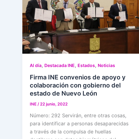
,
,
,
Al día
Destacada INE
Estados
Noticias
Firma INE convenios de apoyo y
colaboración con gobierno del
estado de Nuevo León
INE
/
22 junio, 2022
Número: 292 Servirán, entre otras cosas,
para identificar a personas desaparecidas
a través de la compulsa de huellas