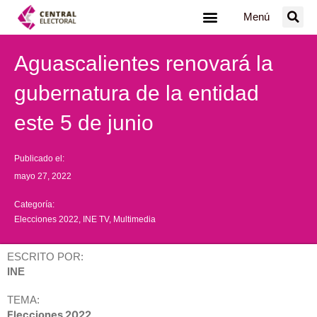
Ir
Menú
al
contenido
Aguascalientes renovará la
gubernatura de la entidad
este 5 de junio
Publicado el:
mayo 27, 2022
Categoría:
Elecciones 2022
,
INE TV
,
Multimedia
ESCRITO POR:
INE
TEMA:
Elecciones 2022