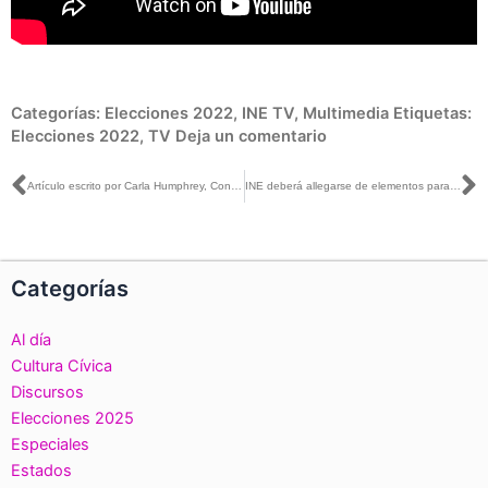
Categorías:
Elecciones 2022
,
INE TV
,
Multimedia
Etiquetas:
Elecciones 2022
,
TV
Deja un comentario
Ant
S
Artículo escrito por Carla Humphrey, Consejera Electoral del INE, titulado: «INE y partidos suscriben acuerdo para impulsar agenda de niñas, niños y jóvenes», publicado en La Silla Rota
INE deberá allegarse de elementos para ver si hay pruebas detrás de denuncias y verificar si se dieron estos hechos: Ciro Murayama con Joaquín López Dóriga
Categorías
Al día
Cultura Cívica
Discursos
Elecciones 2025
Especiales
Estados