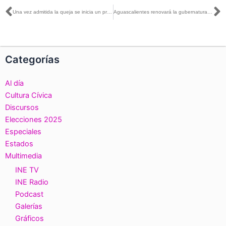
Ant
S
Una vez admitida la queja se inicia un proceso de investigación apegado a la ley: Jaime Rivera con Liliana Sosa
Aguascalientes renovará la gubernatura de la entidad este 5 de junio
Categorías
Al día
Cultura Cívica
Discursos
Elecciones 2025
Especiales
Estados
Multimedia
INE TV
INE Radio
Podcast
Galerías
Gráficos