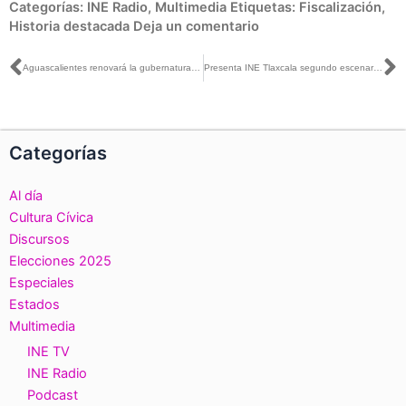
Categorías:
INE Radio
,
Multimedia
Etiquetas:
Fiscalización
,
Historia destacada
Deja un comentario
Ant
S
Aguascalientes renovará la gubernatura de la entidad este 5 de junio
Presenta INE Tlaxcala segundo escenario de distritación federal y local
Categorías
Al día
Cultura Cívica
Discursos
Elecciones 2025
Especiales
Estados
Multimedia
INE TV
INE Radio
Podcast