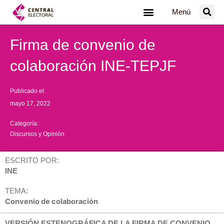
Ir
Menú
al
contenido
Firma de convenio de
colaboración INE-TEPJF
Publicado el:
mayo 17, 2022
Categoría:
Discursos y Opinión
ESCRITO POR:
INE
TEMA:
Convenio de colaboración
VERSIÓN ESTENOGRÁFICA DE LA FIRMA DE CONVENIO