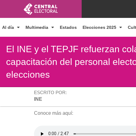
Ir
al
contenido
Al día
Multimedia
Estados
Elecciones 2025
Cul
El INE y el TEPJF refuerzan col
capacitación del personal electo
elecciones
ESCRITO POR:
INE
Conoce más aquí: