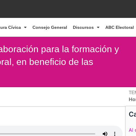
tura Cívica
Consejo General
Discursos
ABC Electoral
aboración para la formación y
ral, en beneficio de las
TE
Ho
Ca
Al 