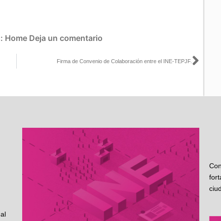
s:
Home
Deja un comentario
Sigu
Firma de Convenio de Colaboración entre el INE-TEPJF.
Con
for
ciu
al