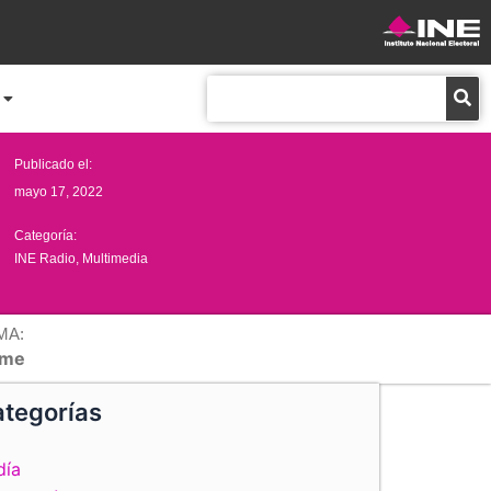
Buscar
Publicado el:
mayo 17, 2022
Categoría:
INE Radio
,
Multimedia
MA:
me
tegorías
día