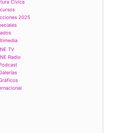
tura Cívica
scursos
ecciones 2025
eciales
tados
ltimedia
INE TV
INE Radio
Podcast
Galerías
Gráficos
ernacional