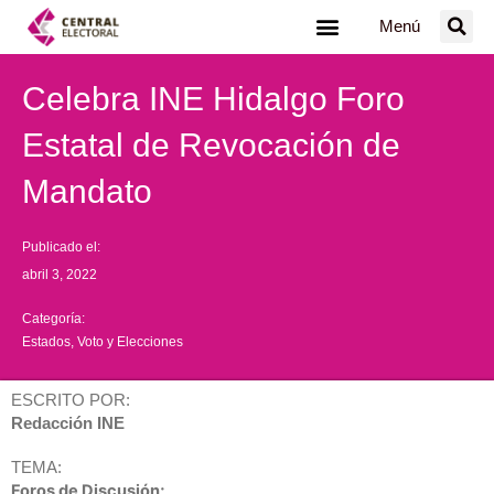
Ir
Menú
al
contenido
Celebra INE Hidalgo Foro
Estatal de Revocación de
Mandato
Publicado el:
abril 3, 2022
Categoría:
Estados
,
Voto y Elecciones
ESCRITO POR:
Redacción INE
TEMA:
Foros de Discusión;