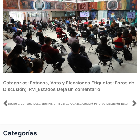
Categorías:
Estados
,
Voto y Elecciones
Etiquetas:
Foros de
Discusión;
,
RM_Estados
Deja un comentario
Ant
S
Sesiona Consejo Local del INE en BCS Para informar sobre los avances de la Revocación de Mandato
Oaxaca celebró Foro de Discusión Estatal sobre la Revocación de Mandato
Categorías