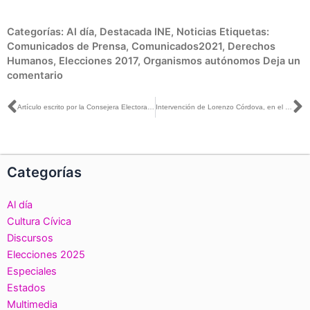
Categorías:
Al día
,
Destacada INE
,
Noticias
Etiquetas:
Comunicados de Prensa
,
Comunicados2021
,
Derechos
Humanos
,
Elecciones 2017
,
Organismos autónomos
Deja un
comentario
Ant
S
Artículo escrito por la Consejera Electoral Carla Humphrey, titulado: «Necesaria revisión del modelo de designación de consejerías de los OPLE», publicado en La Silla Rota
Intervención de Lorenzo Córdova, en el LIV Congreso Nacional: El sistema jurisdiccional de protección de derechos humanos del siglo XXI
Categorías
Al día
Cultura Cívica
Discursos
Elecciones 2025
Especiales
Estados
Multimedia