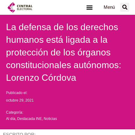
Ir
Menú
al
contenido
La defensa de los derechos
humanos está ligada a la
protección de los órganos
constitucionales autónomos:
Lorenzo Córdova
Publicado el:
octubre 29, 2021
Categoría:
Al día
,
Destacada INE
,
Noticias
ESCRITO POR: