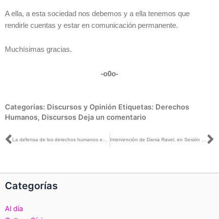
A ella, a esta sociedad nos debemos y a ella tenemos que
rendirle cuentas y estar en comunicación permanente.
Muchísimas gracias.
-o0o-
Categorías:
Discursos y Opinión
Etiquetas:
Derechos
Humanos
,
Discursos
Deja un comentario
Ant
S
La defensa de los derechos humanos está ligada a la protección de los órganos constitucionales autónomos: Lorenzo Córdova
Intervención de Dania Ravel, en Sesión Extraordinaria, en el punto en que se aprueba la designación de presidencias provisionales en Organismos Públicos Locales
Categorías
Al día