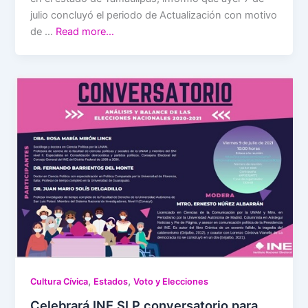
julio concluyó el periodo de Actualización con motivo
de …
Read more…
,
,
Cultura Cívica
Estados
Voto y Elecciones
Celebrará INE SLP conversatorio para