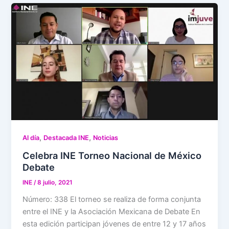
,
,
Al día
Destacada INE
Noticias
Celebra INE Torneo Nacional de México
Debate
INE
/
8 julio, 2021
Número: 338 El torneo se realiza de forma conjunta
entre el INE y la Asociación Mexicana de Debate En
esta edición participan jóvenes de entre 12 y 17 años