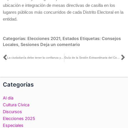
ubicación e integración de mesas directivas de casilla en los
lugares públicos más concurridos de cada Distrito Electoral en la
entidad.
Categorías:
Elecciones 2021
,
Estados
Etiquetas:
Consejos
Locales
,
Sesiones
Deja un comentario
Ant
S
La ciudadanía debe tener la confianza y certeza de acudir a las urnas el próximo 6 de junio: INE Guanajuato
Guía de la Sesión Extraordinaria del Consejo General, 29 de mayo de 2021
Categorías
Al día
Cultura Cívica
Discursos
Elecciones 2025
Especiales