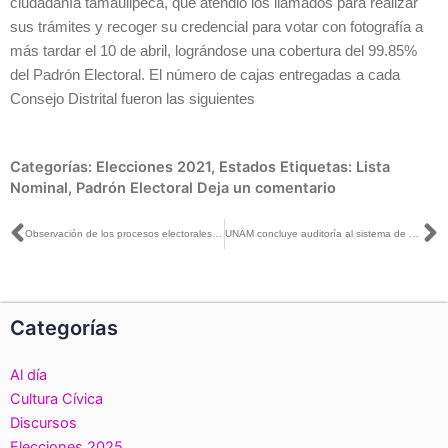
ciudadanía tamaulipeca, que atendió los llamados para realizar
sus trámites y recoger su credencial para votar con fotografía a
más tardar el 10 de abril, lográndose una cobertura del 99.85%
del Padrón Electoral. El número de cajas entregadas a cada
Consejo Distrital fueron las siguientes
Categorías:
Elecciones 2021
,
Estados
Etiquetas:
Lista
Nominal
,
Padrón Electoral
Deja un comentario
Ant
S
Observación de los procesos electorales es fundamental para la democracia, para el estado y el país: INE Guanajuato
UNAM concluye auditoría al sistema de voto electrónico por Internet para las y los mexicanos residentes en el extranjero
Categorías
Al día
Cultura Cívica
Discursos
Elecciones 2025