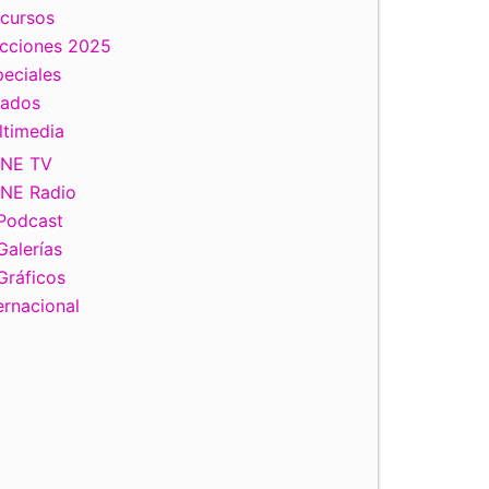
scursos
ecciones 2025
eciales
tados
ltimedia
INE TV
INE Radio
Podcast
Galerías
Gráficos
ernacional