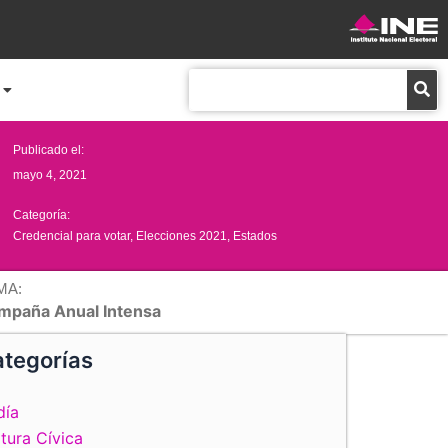
Buscar
Publicado el:
mayo 4, 2021
Categoría:
Credencial para votar
,
Elecciones 2021
,
Estados
MA:
mpaña Anual Intensa
tegorías
día
tura Cívica