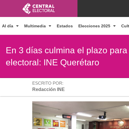
Ir
al
contenido
Al día
Multimedia
Estados
Elecciones 2025
Cul
En 3 días culmina el plazo para
electoral: INE Querétaro
ESCRITO POR:
Redacción INE