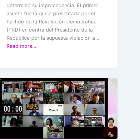
determinó su improcedencia. El primer
asunto fue la queja presentada por el
Partido de la Revolución Democrática
(PRD) en contra del Presidente de la
República por la supuesta violación a …
Read more…