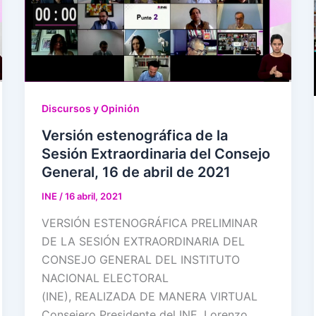
Discursos y Opinión
Versión estenográfica de la
Sesión Extraordinaria del Consejo
General, 16 de abril de 2021
INE
/
16 abril, 2021
VERSIÓN ESTENOGRÁFICA PRELIMINAR
DE LA SESIÓN EXTRAORDINARIA DEL
CONSEJO GENERAL DEL INSTITUTO
NACIONAL ELECTORAL
(INE), REALIZADA DE MANERA VIRTUAL
Consejero Presidente del INE, Lorenzo