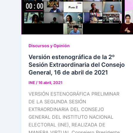
Discursos y Opinión
Versión estenográfica de la 2º
Sesión Extraordinaria del Consejo
General, 16 de abril de 2021
INE
/
16 abril, 2021
VERSIÓN ESTENOGRÁFICA PRELIMINAR
DE LA SEGUNDA SESIÓN
EXTRAORDINARIA DEL CONSEJO
GENERAL DEL INSTITUTO NACIONAL
ELECTORAL (INE), REALIZADA DE
MANERA VIRTUAL Consejero Presidente