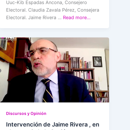
Uuc-Kib Espadas Ancona, Consejero
Electoral. Claudia Zavala Pérez, Consejera
Electoral. Jaime Rivera …
Read more…
Discursos y Opinión
Intervención de Jaime Rivera , en