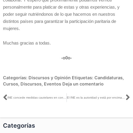
personalmente para platicar de estas y otras experiencias, y
poder seguir nutriéndonos de lo que hacemos en nuestros
distintos países para garantizar la participación paritaria de
mujeres.
Muchas gracias a todas.
-o0o-
Categorías:
Discursos y Opinión
Etiquetas:
Candidaturas
,
Cursos
,
Discursos
,
Eventos
Deja un comentario
Ant
S
INE concede medidas cautelares en contra de un usuario de Instagram, por ejercer violencia política en razón de género a una candidata a diputada federal
El INE es la autoridad y está por encima de los actores políticos: Lorenzo Córdova
Categorías