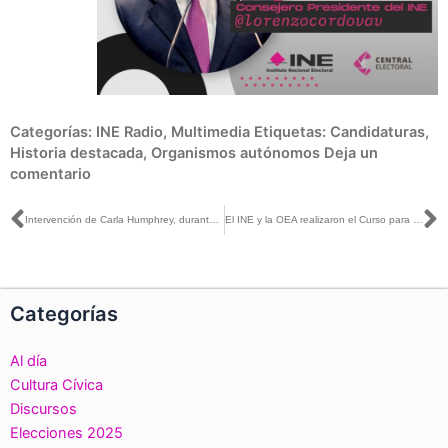
Categorías:
INE Radio
,
Multimedia
Etiquetas:
Candidaturas
,
Historia destacada
,
Organismos autónomos
Deja un
comentario
Ant
S
Intervención de Carla Humphrey, durante la inauguración del curso para Cadidatas Electorales, Griselda Álvarez Ponce de León
El INE y la OEA realizaron el Curso para Candidatas Electorales “Griselda Álvarez Ponce de León”
Categorías
Al día
Cultura Cívica
Discursos
Elecciones 2025