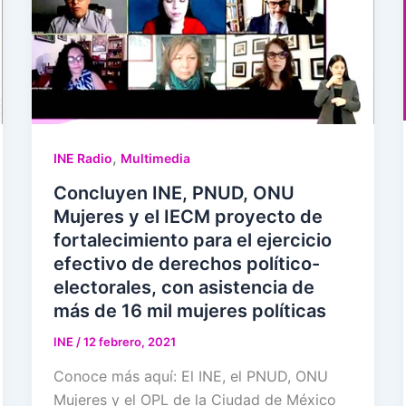
,
INE Radio
Multimedia
Concluyen INE, PNUD, ONU
Mujeres y el IECM proyecto de
fortalecimiento para el ejercicio
efectivo de derechos político-
electorales, con asistencia de
más de 16 mil mujeres políticas
INE
/
12 febrero, 2021
Conoce más aquí: El INE, el PNUD, ONU
Mujeres y el OPL de la Ciudad de México