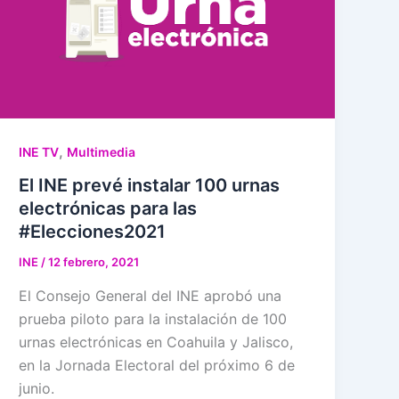
,
INE TV
Multimedia
El INE prevé instalar 100 urnas
electrónicas para las
#Elecciones2021
INE
/
12 febrero, 2021
El Consejo General del INE aprobó una
prueba piloto para la instalación de 100
urnas electrónicas en Coahuila y Jalisco,
en la Jornada Electoral del próximo 6 de
junio.