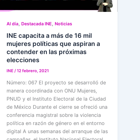
,
,
Al día
Destacada INE
Noticias
INE capacita a más de 16 mil
mujeres políticas que aspiran a
contender en las próximas
elecciones
INE
/
12 febrero, 2021
Número: 067 El proyecto se desarrolló de
manera coordinada con ONU Mujeres,
PNUD y el Instituto Electoral de la Ciudad
de México Durante el cierre se ofreció una
conferencia magistral sobre la violencia
política en razón de género en el entorno
digital A unas semanas del arranque de las
campañas, el Instituto Nacional Electoral