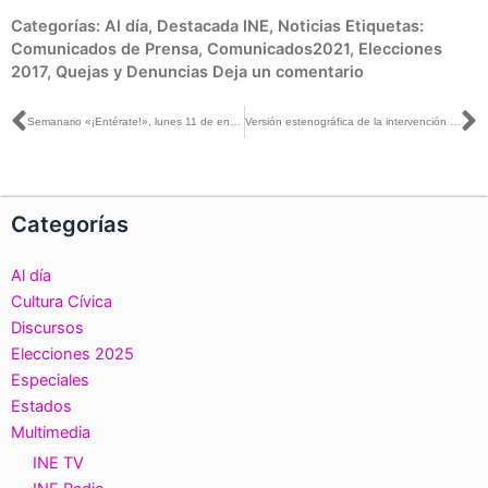
Categorías:
Al día
,
Destacada INE
,
Noticias
Etiquetas:
Comunicados de Prensa
,
Comunicados2021
,
Elecciones
2017
,
Quejas y Denuncias
Deja un comentario
Ant
S
Semanario «¡Entérate!», lunes 11 de enero de 2021
Versión estenográfica de la intervención del Consejero Presidente, Lorenzo Córdova, en el seminario sobre violencia y paz, con el tema «Las Redes del Odio en México», organizado por El Colegio de México
Categorías
Al día
Cultura Cívica
Discursos
Elecciones 2025
Especiales
Estados
Multimedia
INE TV