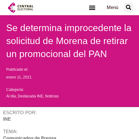
Ir
Menú
al
contenido
Se determina improcedente la
solicitud de Morena de retirar
un promocional del PAN
Publicado el:
enero 11, 2021
Categoría:
Al día
,
Destacada INE
,
Noticias
ESCRITO POR:
INE
TEMA:
Comunicados de Prensa