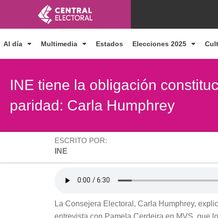
Ir
al
contenido
Al día
Multimedia
Estados
Elecciones 2025
Cul
INE tiene la obligación constituc
paridad: Carla Humphrey
ESCRITO POR:
INE
La Consejera Electoral, Carla Humphrey, expli
entrevista con Pamela Cerdeira en MVS, que l