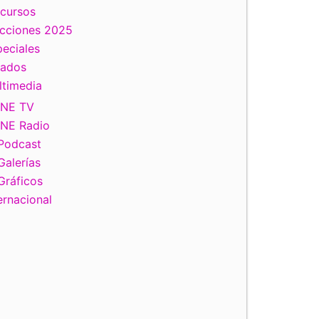
scursos
ecciones 2025
eciales
tados
ltimedia
INE TV
INE Radio
Podcast
Galerías
Gráficos
ernacional
iente