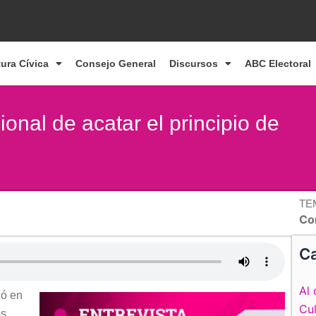
tura Cívica
Consejo General
Discursos
ABC Electoral
ional de acatar el principio de
TE
Co
Ca
Al 
có en
Cul
os