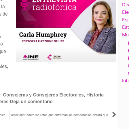
Di
 la
El
s de
Esp
Es
Mu
a
jo
que
ales,
Int
s:
Consejeras y Consejeros Electorales
,
Historia
jeres
Deja un comentario
Sigu
Intervención de Lorenzo Córdova, en el Seminario: Democracia y elecciones en el mundo. Sesión1, Estados Unidos
Reflexionar sobre los retos que enfrentan las democracias evitará que se conviertan en una víctima de la pandemia: Lorenzo Córdova