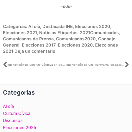
-o0o-
Categorías:
Al día
,
Destacada INE
,
Elecciones 2020
,
Elecciones 2021
,
Noticias
Etiquetas:
2021Comunicados
,
Comunicados de Prensa
,
Comunicados2020
,
Consejo
General
,
Elecciones 2017
,
Elecciones 2020
,
Elecciones
2021
Deja un comentario
Ant
S
Intervención de Lorenzo Córdova en Sesión Extraordinaria, en la aprobación de las modalidades de votación postal y electrónica por internet, de las ciudadanas y ciudadanos residentes en el extranjero
Intervención de Ciro Murayama, en Sesión Extraordinaria, en el punto por el que se aprueba el Anteproyecto de Presupuesto 2021
Categorías
Al día
Cultura Cívica
Discursos
Elecciones 2025