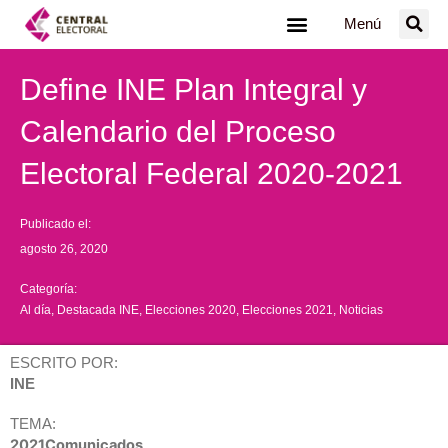
Ir
Menú
al
contenido
Define INE Plan Integral y
Calendario del Proceso
Electoral Federal 2020-2021
Publicado el:
agosto 26, 2020
Categoría:
Al día
,
Destacada INE
,
Elecciones 2020
,
Elecciones 2021
,
Noticias
ESCRITO POR:
INE
TEMA:
2021Comunicados