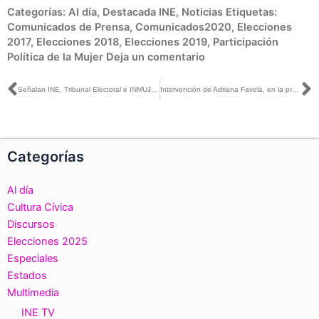
Categorías:
Al día
,
Destacada INE
,
Noticias
Etiquetas:
Comunicados de Prensa
,
Comunicados2020
,
Elecciones
2017
,
Elecciones 2018
,
Elecciones 2019
,
Participación
Política de la Mujer
Deja un comentario
Ant
S
Señalan INE, Tribunal Electoral e INMUJERES avances y retos en materia de paridad y violencia política contra las mujeres hacia elecciones de 2021
Intervención de Adriana Favela, en la presentación del libro, Buenas prácticas de los Organismos Públicos Locales en el proceso concurrente, 2017-2018
Categorías
Al día
Cultura Cívica
Discursos
Elecciones 2025
Especiales
Estados
Multimedia
INE TV