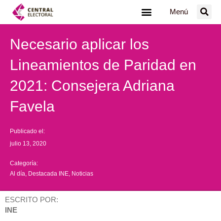
Ir
Menú
al
contenido
Necesario aplicar los
Lineamientos de Paridad en
2021: Consejera Adriana
Favela
Publicado el:
julio 13, 2020
Categoría:
Al día
,
Destacada INE
,
Noticias
ESCRITO POR:
INE