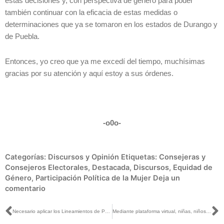
estas decisiones y, con perspectiva de género para poder
también continuar con la eficacia de estas medidas o
determinaciones que ya se tomaron en los estados de Durango y
de Puebla.
Entonces, yo creo que ya me excedí del tiempo, muchísimas
gracias por su atención y aquí estoy a sus órdenes.
-o0o-
Categorías:
Discursos y Opinión
Etiquetas:
Consejeras y
Consejeros Electorales
,
Destacada
,
Discursos
,
Equidad de
Género
,
Participación Política de la Mujer
Deja un
comentario
Ant
S
Necesario aplicar los Lineamientos de Paridad en 2021: Consejera Adriana Favela
Mediante plataforma virtual, niñas, niños y adolescentes de Colima celebraron las elecciones de Difusora/Difusor Municipal